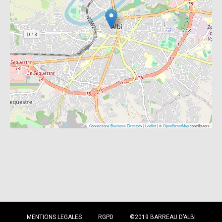
Connections Business Directory
|
Leaflet
| ©
OpenStreetMap
contributors
L'annuaire des avocats d'Albi, Tarn.
MENTIONS LEGALES
RGPD
©2019 BARREAU D’ALBI